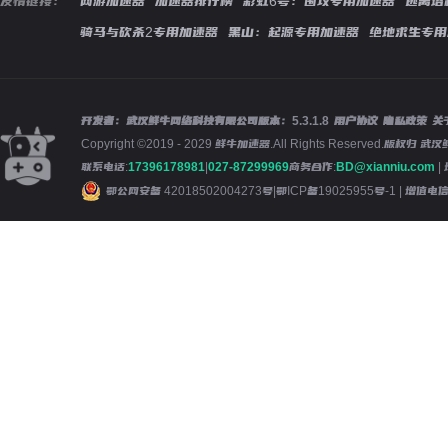
友情链接：
网游加速器
加速器排行榜
彩虹6号：围攻专用加速器
逃离塔
骑马与砍杀2专用加速器
黑山：起源专用加速器
绝地求生专用
开发者：武汉鲜牛网络科技有限公司
版本：
5.3.1.8
用户协议
隐私政策
关
Copyright ©2019 - 2029 鲜牛加速器.All Rights Reserved.版
联系电话:
17396178981
|
027-87299969
商务合作:
BD@xianniu.com
|
鄂公网安备 42018502004273号
|
鄂ICP备19025955号-1
| 增值电信