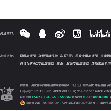
关注我们:
友情链接：
网游加速器
加速器排行榜
彩虹6号：围攻专用加速器
逃离塔
骑马与砍杀2专用加速器
黑山：起源专用加速器
绝地求生专用
开发者：武汉鲜牛网络科技有限公司
版本：
5.3.1.8
用户协议
隐私政策
关
Copyright ©2019 - 2029 鲜牛加速器.All Rights Reserved.版
联系电话:
17396178981
|
027-87299969
商务合作:
BD@xianniu.com
|
鄂公网安备 42018502004273号
|
鄂ICP备19025955号-1
| 增值电信