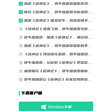
加速《枪神纪》，鲜牛加速器是你游戏的好伙伴
1
畅玩《枪神纪》，鲜牛加速器为你提供稳定加速服务
2
加速《枪神纪》就选鲜牛，网络流畅不再愁
3
《枪神纪》速度飞跃，鲜牛加速器为你保驾护航
4
鲜牛加速器：加速《枪神纪》，畅玩游戏无烦恼
5
加速《枪神纪》，鲜牛加速器是你的不二之选
6
《枪神纪》网络优化利器，鲜牛加速器助战无敌
7
鲜牛加速器：让你的《枪神纪》更稳定，更快速
8
极速畅玩《枪神纪》，鲜牛加速器助你一臂之力
9
鲜牛加速器让《枪神纪》玩家告别网络困扰
10
下载客户端
Windows下载