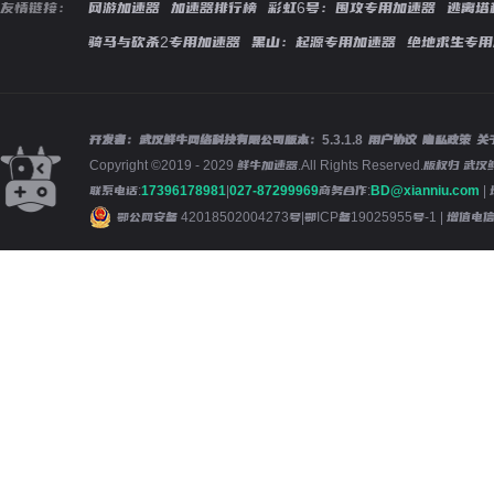
友情链接：
网游加速器
加速器排行榜
彩虹6号：围攻专用加速器
逃离塔
骑马与砍杀2专用加速器
黑山：起源专用加速器
绝地求生专用
开发者：武汉鲜牛网络科技有限公司
版本：
5.3.1.8
用户协议
隐私政策
关
Copyright ©2019 - 2029 鲜牛加速器.All Rights Reserved.版
联系电话:
17396178981
|
027-87299969
商务合作:
BD@xianniu.com
|
鄂公网安备 42018502004273号
|
鄂ICP备19025955号-1
| 增值电信