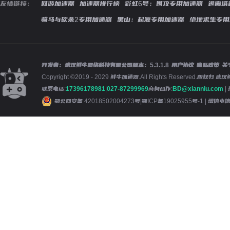
友情链接：
网游加速器
加速器排行榜
彩虹6号：围攻专用加速器
逃离塔
骑马与砍杀2专用加速器
黑山：起源专用加速器
绝地求生专用
开发者：武汉鲜牛网络科技有限公司
版本：
5.3.1.8
用户协议
隐私政策
关
Copyright ©2019 - 2029 鲜牛加速器.All Rights Reserved.版
联系电话:
17396178981
|
027-87299969
商务合作:
BD@xianniu.com
|
鄂公网安备 42018502004273号
|
鄂ICP备19025955号-1
| 增值电信