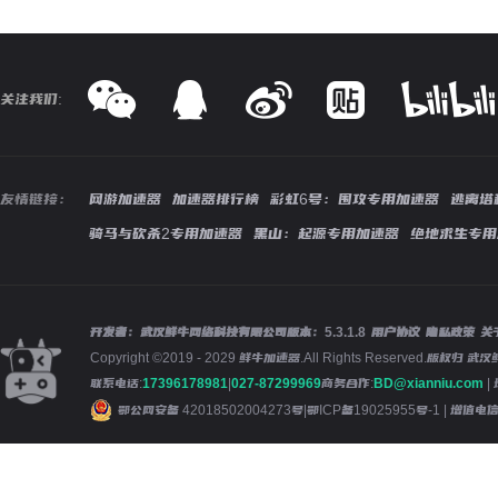
关注我们:
友情链接：
网游加速器
加速器排行榜
彩虹6号：围攻专用加速器
逃离塔
骑马与砍杀2专用加速器
黑山：起源专用加速器
绝地求生专用
开发者：武汉鲜牛网络科技有限公司
版本：
5.3.1.8
用户协议
隐私政策
关
Copyright ©2019 - 2029 鲜牛加速器.All Rights Reserved.版
联系电话:
17396178981
|
027-87299969
商务合作:
BD@xianniu.com
|
鄂公网安备 42018502004273号
|
鄂ICP备19025955号-1
| 增值电信