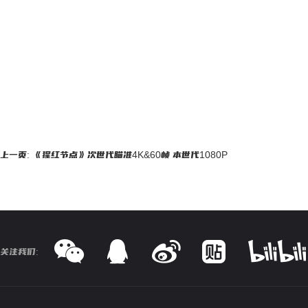
上一页: 《猩红节点》次世代瞄准4K&60帧 本世代1080P
关注我们: