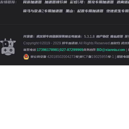
友情链接：
网游加速器
加速器排行榜
彩虹6号：围攻专用加速器
逃离塔
骑马与砍杀2专用加速器
黑山：起源专用加速器
绝地求生专用
开发者：武汉鲜牛网络科技有限公司
版本：
5.3.1.8
用户协议
隐私政策
关
Copyright ©2019 - 2029 鲜牛加速器.All Rights Reserved.版
联系电话:
17396178981
|
027-87299969
商务合作:
BD@xianniu.com
|
鄂公网安备 42018502004273号
|
鄂ICP备19025955号-1
| 增值电信