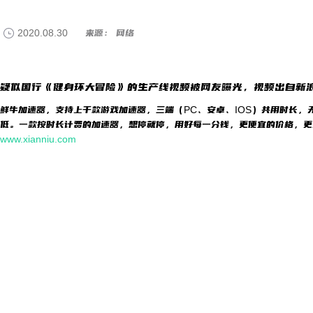
2020.08.30
来源： 网络
疑似国行《健身环大冒险》的生产线视频被网友曝光，视频出自新浪
鲜牛加速器，支持上千款游戏加速器，三端（PC、安卓、IOS）共用时长，
低。一款按时长计费的加速器，想停就停，用好每一分钱，更便宜的价格，更
www.xianniu.com