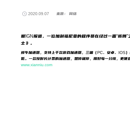
2020.09.07
来源： 网络
据IGN报道，一位加利福尼亚的程序员在经过一番“折腾
士》。
鲜牛加速器，支持上千款游戏加速器，三端（PC、安卓、IOS
低。一款按时长计费的加速器，想停就停，用好每一分钱，更便
www.xianniu.com