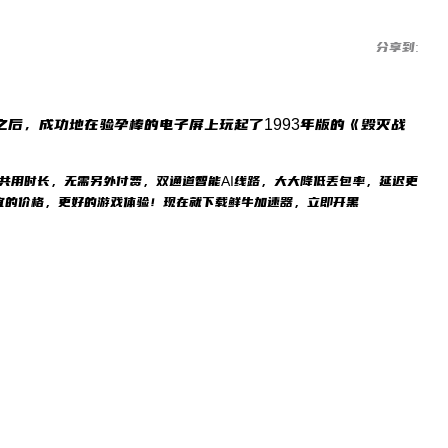
分享到:
”之后，成功地在验孕棒的电子屏上玩起了1993年版的《毁灭战
）共用时长，无需另外付费，双通道智能AI线路，大大降低丢包率，延迟更
宜的价格，更好的游戏体验！现在就下载鲜牛加速器，立即开黑