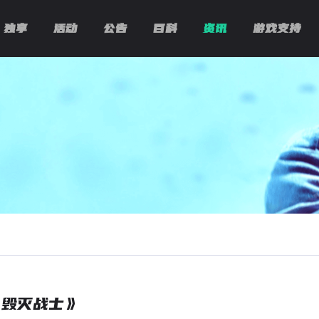
独享
活动
公告
百科
资讯
游戏支持
《毁灭战士》