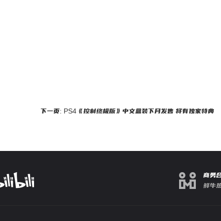
下一页: PS4《控制终极版》中文盒装下月发售 将有独家特典
商务
鲜牛