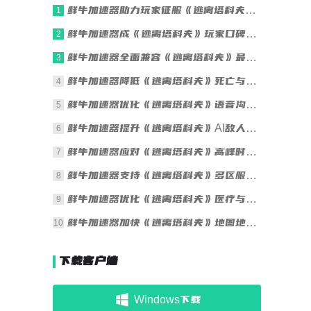
鲜牛加速器助力玩家征服《逃离塔科夫》残酷战场
1
鲜牛加速器成《逃离塔科夫》玩家口碑之选
2
鲜牛加速器全面兼容《逃离塔科夫》最新版本更新
3
鲜牛加速器降低《逃离塔科夫》死亡与重生延迟
4
鲜牛加速器优化《逃离塔科夫》语音沟通清晰度
5
鲜牛加速器提升《逃离塔科夫》AI敌人行为同步
6
鲜牛加速器应对《逃离塔科夫》高峰时段拥堵
7
鲜牛加速器支持《逃离塔科夫》多区服一键切换
8
鲜牛加速器优化《逃离塔科夫》医疗与操作响应
9
鲜牛加速器加快《逃离塔科夫》地图地形加载
10
下载客户端
Windows下载