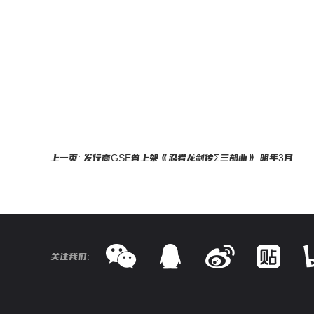
上一页: 发行商GSE曾上架《忍者龙剑传Σ三部曲》 明年3月推出
关注我们: