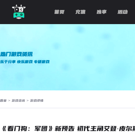
首页
充值
独享
活动
热门游戏资讯
乐于分享 快乐游戏 专研游戏
首页
>
游戏资讯
>
游戏详情
《看门狗：军团》新预告 初代主角艾登·皮尔