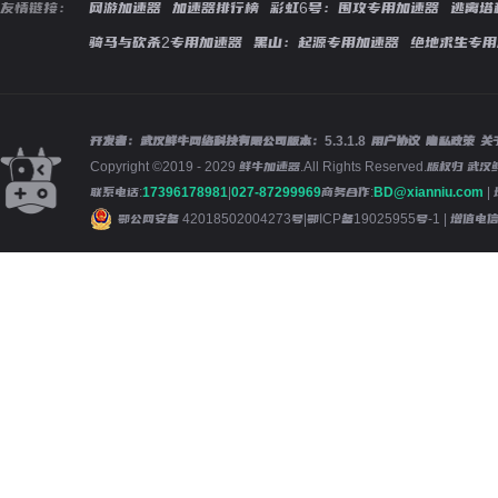
友情链接：
网游加速器
加速器排行榜
彩虹6号：围攻专用加速器
逃离塔
骑马与砍杀2专用加速器
黑山：起源专用加速器
绝地求生专用
开发者：武汉鲜牛网络科技有限公司
版本：
5.3.1.8
用户协议
隐私政策
关
Copyright ©2019 - 2029 鲜牛加速器.All Rights Reserved.版
联系电话:
17396178981
|
027-87299969
商务合作:
BD@xianniu.com
|
鄂公网安备 42018502004273号
|
鄂ICP备19025955号-1
| 增值电信