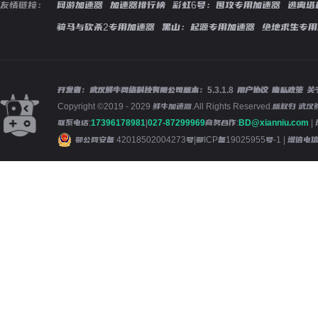
友情链接：
网游加速器
加速器排行榜
彩虹6号：围攻专用加速器
逃离塔
骑马与砍杀2专用加速器
黑山：起源专用加速器
绝地求生专用
开发者：武汉鲜牛网络科技有限公司
版本：
5.3.1.8
用户协议
隐私政策
关
Copyright ©2019 - 2029 鲜牛加速器.All Rights Reserved.版
联系电话:
17396178981
|
027-87299969
商务合作:
BD@xianniu.com
|
鄂公网安备 42018502004273号
|
鄂ICP备19025955号-1
| 增值电信