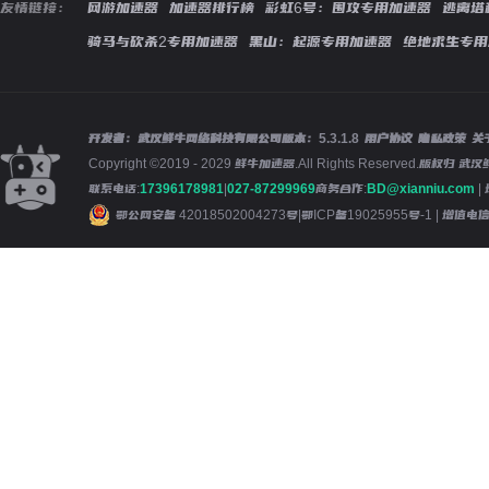
友情链接：
网游加速器
加速器排行榜
彩虹6号：围攻专用加速器
逃离塔
骑马与砍杀2专用加速器
黑山：起源专用加速器
绝地求生专用
开发者：武汉鲜牛网络科技有限公司
版本：
5.3.1.8
用户协议
隐私政策
关
Copyright ©2019 - 2029 鲜牛加速器.All Rights Reserved.版
联系电话:
17396178981
|
027-87299969
商务合作:
BD@xianniu.com
|
鄂公网安备 42018502004273号
|
鄂ICP备19025955号-1
| 增值电信