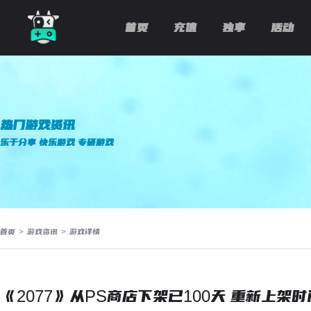
首页
充值
独享
活动
热门游戏资讯
乐于分享 快乐游戏 专研游戏
首页
>
游戏资讯
>
游戏详情
《2077》从PS商店下架已100天 重新上架