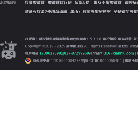
友情链接：
网游加速器
加速器排行榜
彩虹6号：围攻专用加速器
逃离塔
骑马与砍杀2专用加速器
黑山：起源专用加速器
绝地求生专用
开发者：武汉鲜牛网络科技有限公司
版本：
5.3.1.8
用户协议
隐私政策
关
Copyright ©2019 - 2029 鲜牛加速器.All Rights Reserved.版
联系电话:
17396178981
|
027-87299969
商务合作:
BD@xianniu.com
|
鄂公网安备 42018502004273号
|
鄂ICP备19025955号-1
| 增值电信