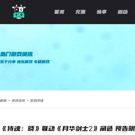
首页
充值
独享
活动
热门游戏资讯
乐于分享 快乐游戏 专研游戏
首页
>
游戏资讯
>
游戏详情
《侍魂：晓》联动《月华剑士2》角色 预告