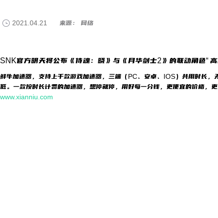
2021.04.21
来源： 网络
SNK官方明天将公布《侍魂：晓》与《月华剑士2》的联动角色“ 高
鲜牛加速器，支持上千款游戏加速器，三端（PC、安卓、IOS）共用时长，
低。一款按时长计费的加速器，想停就停，用好每一分钱，更便宜的价格，更
www.xianniu.com