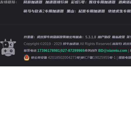
友情链接：
网游加速器
加速器排行榜
彩虹6号：围攻专用加速器
逃离塔
骑马与砍杀2专用加速器
黑山：起源专用加速器
绝地求生专用
开发者：武汉鲜牛网络科技有限公司
版本：
5.3.1.8
用户协议
隐私政策
关
Copyright ©2019 - 2029 鲜牛加速器.All Rights Reserved.版
联系电话:
17396178981
|
027-87299969
商务合作:
BD@xianniu.com
|
鄂公网安备 42018502004273号
|
鄂ICP备19025955号-1
| 增值电信