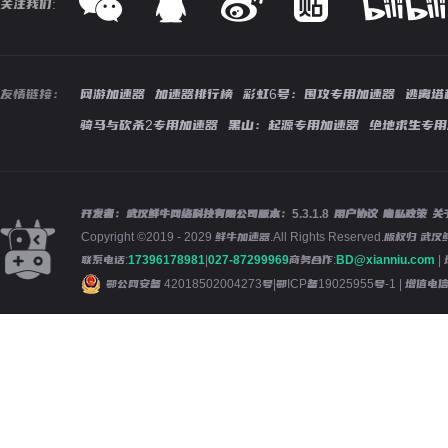
关注我们:
友情链接：
网游加速器
加速器排行榜
彩虹6号：围攻专用加速器
逃离塔
骑马与砍杀2专用加速器
黑山：起源专用加速器
绝地求生专用
开发者：武汉鲜牛网络科技有限公司
版本：
5.3.1.8
用户协议
隐私政策
关
Copyright ©2019 - 2029 鲜牛加速器.All Rights Reserved.版
联系电话:
17396178981
|
027-87299969
商务合作:
BD@xianniu.com
|
鄂公网安备 42018502004273号
|
鄂ICP备19025955号-1
| 增值电信