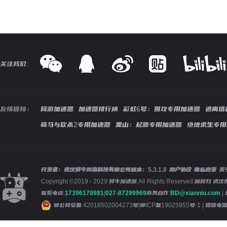
关注我们:
友情链接：
网游加速器
加速器排行榜
彩虹6号：围攻专用加速器
逃离塔
骑马与砍杀2专用加速器
黑山：起源专用加速器
绝地求生专用
开发者：武汉鲜牛网络科技有限公司
版本：
5.3.1.8
用户协议
隐私政策
关
Copyright ©2019 - 2029 鲜牛加速器.All Rights Reserved.版
联系电话:
17396178981
|
027-87299969
商务合作:
BD@xianniu.com
|
鄂公网安备 42018502004273号
|
鄂ICP备19025955号-1
| 增值电信