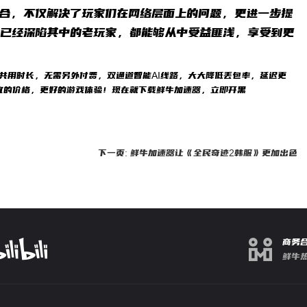
合，不仅解决了玩家们在网络层面上的问题，更进一步提
是已经深陷其中的老玩家，都能够从中受益匪浅，享受到更
）共用时长，无需另外付费，双通道智能AI线路，大大降低丢包率，延迟更
宜的价格，更好的游戏体验！现在就下载鲜牛加速器，立即开黑
下一页: 鲜牛加速器让《全民奇迹2韩服》更加出色
商务
鲜牛