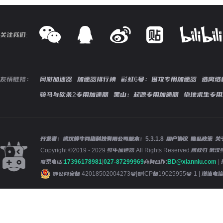
关注我们:
友情链接：
网游加速器
加速器排行榜
彩虹6号：围攻专用加速器
逃离塔
骑马与砍杀2专用加速器
黑山：起源专用加速器
绝地求生专用
开发者：武汉鲜牛网络科技有限公司
版本：
5.3.1.8
用户协议
隐私政策
关
Copyright ©2019 - 2029 鲜牛加速器.All Rights Reserved.版
联系电话:
17396178981
|
027-87299969
商务合作:
BD@xianniu.com
|
鄂公网安备 42018502004273号
|
鄂ICP备19025955号-1
| 增值电信