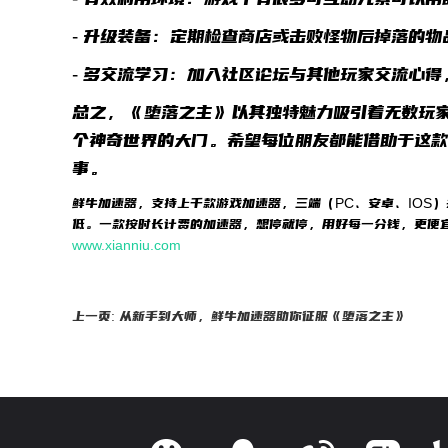
- 升级装备：定期检查商店或击败怪物后掉落的
- 多交流学习：加入社区论坛与其他玩家交流心
总之，《堕落之主》以其独特魅力吸引着无数玩
个神奇世界的大门。希望每位朋友都能借助于这
事。
鲜牛加速器，支持上千款游戏加速器，三端（PC、安卓、IOS
低。一款按时长计费的加速器，想停就停，用好每一分钱，更便
www.xianniu.com
上一页: 从新手到大师，鲜牛加速器助你征服《堕落之主》