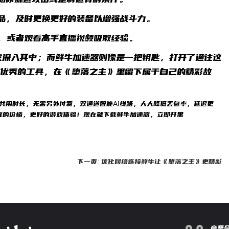
物品，及时更换更好的装备以增强战斗力。
得，或者观看高手直播视频吸取经验。
家深入其中；而鲜牛加速器则像是一把钥匙，打开了通往这
款优秀的工具，在《堕落之主》里留下属于自己的精彩故
）共用时长，无需另外付费，双通道智能AI线路，大大降低丢包率，延迟更
宜的价格，更好的游戏体验！现在就下载鲜牛加速器，立即开黑
下一页: 优化网络连接鲜牛让《堕落之主》更精彩
商务