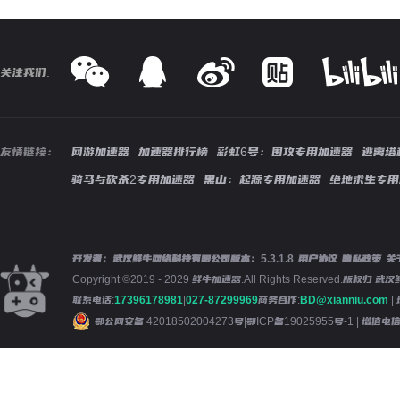
关注我们:
友情链接：
网游加速器
加速器排行榜
彩虹6号：围攻专用加速器
逃离塔
骑马与砍杀2专用加速器
黑山：起源专用加速器
绝地求生专用
开发者：武汉鲜牛网络科技有限公司
版本：
5.3.1.8
用户协议
隐私政策
关
Copyright ©2019 - 2029 鲜牛加速器.All Rights Reserved.版
联系电话:
17396178981
|
027-87299969
商务合作:
BD@xianniu.com
|
鄂公网安备 42018502004273号
|
鄂ICP备19025955号-1
| 增值电信