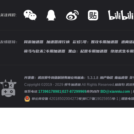
关注我们:
友情链接：
网游加速器
加速器排行榜
彩虹6号：围攻专用加速器
逃离塔
骑马与砍杀2专用加速器
黑山：起源专用加速器
绝地求生专用
开发者：武汉鲜牛网络科技有限公司
版本：
5.3.1.8
用户协议
隐私政策
关
Copyright ©2019 - 2029 鲜牛加速器.All Rights Reserved.版
联系电话:
17396178981
|
027-87299969
商务合作:
BD@xianniu.com
|
鄂公网安备 42018502004273号
|
鄂ICP备19025955号-1
| 增值电信