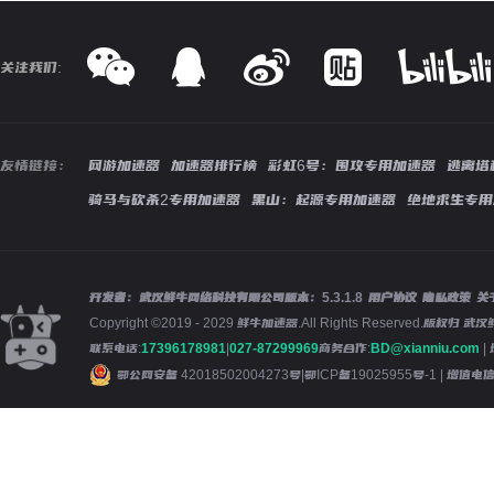
关注我们:
友情链接：
网游加速器
加速器排行榜
彩虹6号：围攻专用加速器
逃离塔
骑马与砍杀2专用加速器
黑山：起源专用加速器
绝地求生专用
开发者：武汉鲜牛网络科技有限公司
版本：
5.3.1.8
用户协议
隐私政策
关
Copyright ©2019 - 2029 鲜牛加速器.All Rights Reserved.版
联系电话:
17396178981
|
027-87299969
商务合作:
BD@xianniu.com
|
鄂公网安备 42018502004273号
|
鄂ICP备19025955号-1
| 增值电信