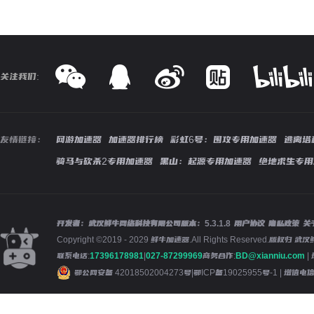
关注我们:
友情链接：
网游加速器
加速器排行榜
彩虹6号：围攻专用加速器
逃离塔
骑马与砍杀2专用加速器
黑山：起源专用加速器
绝地求生专用
开发者：武汉鲜牛网络科技有限公司
版本：
5.3.1.8
用户协议
隐私政策
关
Copyright ©2019 - 2029 鲜牛加速器.All Rights Reserved.版
联系电话:
17396178981
|
027-87299969
商务合作:
BD@xianniu.com
|
鄂公网安备 42018502004273号
|
鄂ICP备19025955号-1
| 增值电信