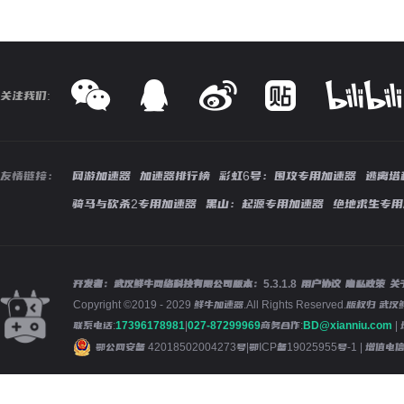
关注我们:
友情链接：
网游加速器
加速器排行榜
彩虹6号：围攻专用加速器
逃离塔
骑马与砍杀2专用加速器
黑山：起源专用加速器
绝地求生专用
开发者：武汉鲜牛网络科技有限公司
版本：
5.3.1.8
用户协议
隐私政策
关
Copyright ©2019 - 2029 鲜牛加速器.All Rights Reserved.版
联系电话:
17396178981
|
027-87299969
商务合作:
BD@xianniu.com
|
鄂公网安备 42018502004273号
|
鄂ICP备19025955号-1
| 增值电信