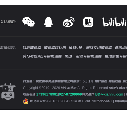
关注我们:
友情链接：
网游加速器
加速器排行榜
彩虹6号：围攻专用加速器
逃离塔
骑马与砍杀2专用加速器
黑山：起源专用加速器
绝地求生专用
开发者：武汉鲜牛网络科技有限公司
版本：
5.3.1.8
用户协议
隐私政策
关
Copyright ©2019 - 2029 鲜牛加速器.All Rights Reserved.版
联系电话:
17396178981
|
027-87299969
商务合作:
BD@xianniu.com
|
鄂公网安备 42018502004273号
|
鄂ICP备19025955号-1
| 增值电信