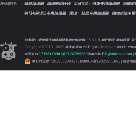
友情链接：
网游加速器
加速器排行榜
彩虹6号：围攻专用加速器
逃离塔
骑马与砍杀2专用加速器
黑山：起源专用加速器
绝地求生专用
开发者：武汉鲜牛网络科技有限公司
版本：
5.3.1.8
用户协议
隐私政策
关
Copyright ©2019 - 2029 鲜牛加速器.All Rights Reserved.版
联系电话:
17396178981
|
027-87299969
商务合作:
BD@xianniu.com
|
鄂公网安备 42018502004273号
|
鄂ICP备19025955号-1
| 增值电信