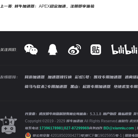
上一页: 鲜牛加速器：APEX稳定加速，注册即享体验
关注我们:
友情链接：
网游加速器
加速器排行榜
彩虹6号：围攻专用加速器
逃离塔
骑马与砍杀2专用加速器
黑山：起源专用加速器
绝地求生专用
开发者：武汉鲜牛网络科技有限公司
版本：
5.3.1.8
用户协议
隐私政策
关
Copyright ©2019 - 2029 鲜牛加速器.All Rights Reserved.版
联系电话:
17396178981
|
027-87299969
商务合作:
BD@xianniu.com
|
鄂公网安备 42018502004273号
|
鄂ICP备19025955号-1
| 增值电信