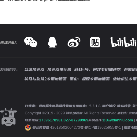
关注我们:
友情链接：
网游加速器
加速器排行榜
彩虹6号：围攻专用加速器
逃离塔
骑马与砍杀2专用加速器
黑山：起源专用加速器
绝地求生专用
开发者：武汉鲜牛网络科技有限公司
版本：
5.3.1.8
用户协议
隐私政策
关
Copyright ©2019 - 2029 鲜牛加速器.All Rights Reserved.版
联系电话:
17396178981
|
027-87299969
商务合作:
BD@xianniu.com
|
鄂公网安备 42018502004273号
|
鄂ICP备19025955号-1
| 增值电信