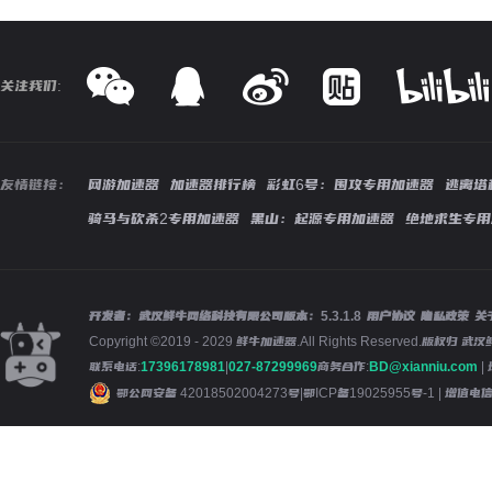
关注我们:
友情链接：
网游加速器
加速器排行榜
彩虹6号：围攻专用加速器
逃离塔
骑马与砍杀2专用加速器
黑山：起源专用加速器
绝地求生专用
开发者：武汉鲜牛网络科技有限公司
版本：
5.3.1.8
用户协议
隐私政策
关
Copyright ©2019 - 2029 鲜牛加速器.All Rights Reserved.版
联系电话:
17396178981
|
027-87299969
商务合作:
BD@xianniu.com
|
鄂公网安备 42018502004273号
|
鄂ICP备19025955号-1
| 增值电信