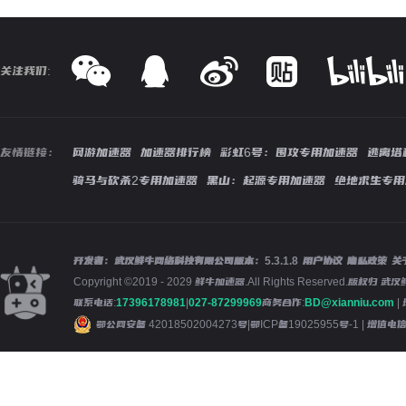
关注我们:
友情链接：
网游加速器
加速器排行榜
彩虹6号：围攻专用加速器
逃离塔
骑马与砍杀2专用加速器
黑山：起源专用加速器
绝地求生专用
开发者：武汉鲜牛网络科技有限公司
版本：
5.3.1.8
用户协议
隐私政策
关
Copyright ©2019 - 2029 鲜牛加速器.All Rights Reserved.版
联系电话:
17396178981
|
027-87299969
商务合作:
BD@xianniu.com
|
鄂公网安备 42018502004273号
|
鄂ICP备19025955号-1
| 增值电信