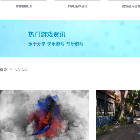
使命召唤16
方舟:生存进化
怪物猎人世
首页
>
CS:GO