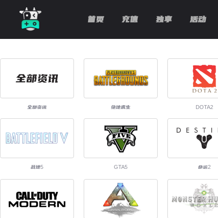
首页
充值
独享
活动
全部资讯
绝地求生
DOTA2
战地5
GTA5
命运2