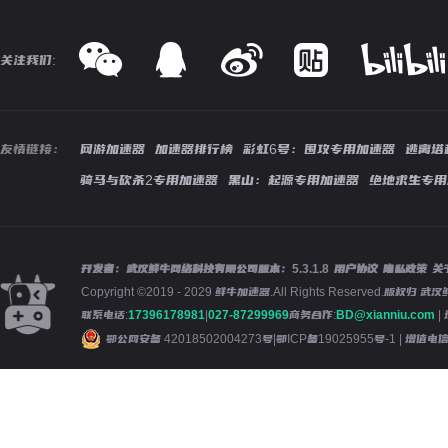
关注我们:
友情链接：
网游加速器
加速器排行榜
彩虹6号：围攻专用加速器
逃离塔
骑马与砍杀2专用加速器
黑山：起源专用加速器
绝地求生专用
开发者：武汉鲜牛网络科技有限公司
版本：
5.3.1.8
用户协议
隐私政策
关
Copyright ©2019 - 2029 鲜牛加速器.All Rights Reserved.版
联系电话:
17396178981
|
027-87299969
商务合作:
BD@xianniu.com
|
鄂公网安备 42018502004273号
|
鄂ICP备19025955号-1
| 增值电信