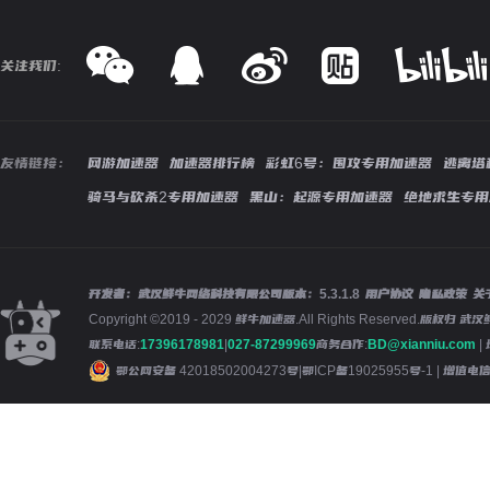
关注我们:
友情链接：
网游加速器
加速器排行榜
彩虹6号：围攻专用加速器
逃离塔
骑马与砍杀2专用加速器
黑山：起源专用加速器
绝地求生专用
开发者：武汉鲜牛网络科技有限公司
版本：
5.3.1.8
用户协议
隐私政策
关
Copyright ©2019 - 2029 鲜牛加速器.All Rights Reserved.版
联系电话:
17396178981
|
027-87299969
商务合作:
BD@xianniu.com
|
鄂公网安备 42018502004273号
|
鄂ICP备19025955号-1
| 增值电信