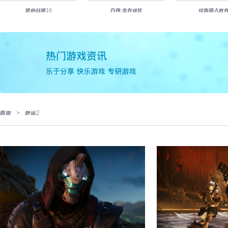
使命召唤16
方舟:生存进化
怪物猎人世
首页
>
命运2