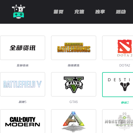
首页
充值
独享
活动
全部资讯
绝地求生
DOTA2
战地5
GTA5
命运2