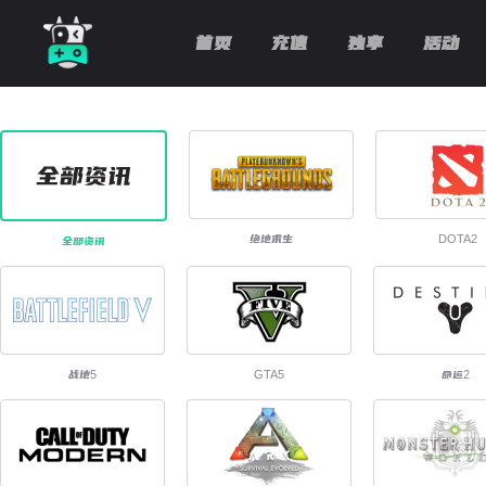
首页
充值
独享
活动
绝地求生
DOTA2
全部资讯
战地5
GTA5
命运2