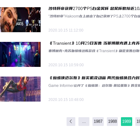
沙特肝帝获得2700个PS白金奖杯 总奖杯数接近10
“沙特肝帝”Hakoom在上晒出了自己获得了PS上2700
2020.10.15 11:12:00
《Transient》10月29日发售 当赛博朋克遇上克
赛博朋克×克苏鲁惊悚恐怖游戏《Transient》确定发售日
2020.10.15 10:59:00
《蜘蛛侠迈尔斯》新实机及动画 两代蜘蛛侠合力对
Game Informer公开了《蜘蛛侠：迈尔斯·莫拉莱斯
2020.10.15 10:48:00
...
1987
1988
1989
1