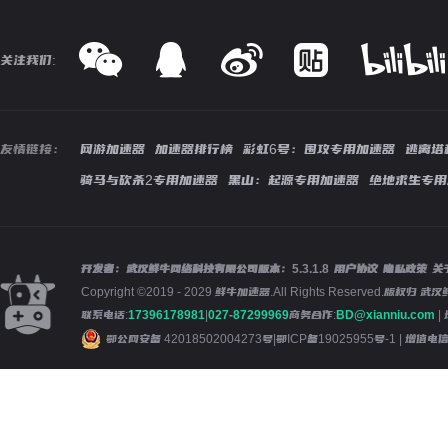
关注我们:
友情链接：
网游加速器
加速器排行榜
彩虹6号：围攻专用加速器
逃离塔
骑马与砍杀2专用加速器
黑山：起源专用加速器
绝地求生专用
开发者：武汉鲜牛网络科技有限公司
版本：
5.3.1.8
用户协议
隐私政策
关
Copyright ©2019 - 2029 鲜牛加速器.All Rights Reserved.版
联系电话:
17396178981
|
027-87299969
商务合作:
BD@xianniu.com
|
鄂公网安备 42018502004273号
|
鄂ICP备19025955号-1
| 增值电信