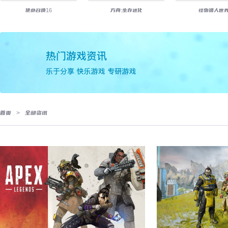
使命召唤16
方舟:生存进化
怪物猎人世
首页
>
全部资讯