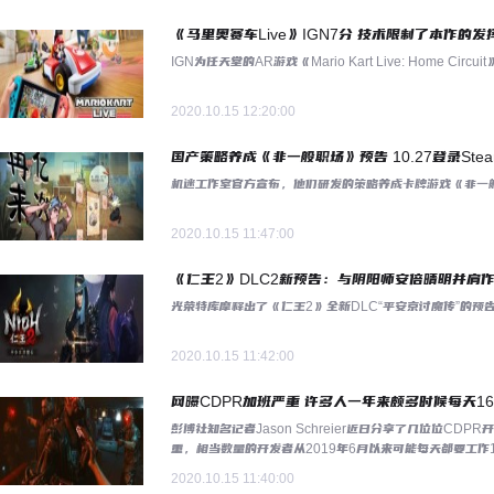
《马里奥赛车Live》IGN7分 技术限制了本作的发
IGN为任天堂的AR游戏《Mario Kart Live: Home
2020.10.15 12:20:00
国产策略养成《非一般职场》预告 10.27登录Ste
机迷工作室官方宣布，他们研发的策略养成卡牌游戏《非一般
2020.10.15 11:47:00
《仁王2》DLC2新预告：与阴阳师安倍晴明并肩
光荣特库摩释出了《仁王2》全新DLC“平安京讨魔传”的
2020.10.15 11:42:00
网曝CDPR加班严重 许多人一年来颇多时候每天1
彭博社知名记者Jason Schreier近日分享了几位位C
重，相当数量的开发者从2019年6月以来可能每天都要工作
2020.10.15 11:40:00